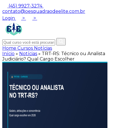
(45) 9927-3274
contato@oesquadraodeelite.com.br
Login
>
>
Home
Cursos
Notícias
Início
»
Notícias
»
TRT-RS: Técnico ou Analista
Judiciário? Qual Cargo Escolher