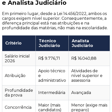
e Analista Judiciário
Em primeiro lugar, desde a Lei 14.456/2022, ambos os
cargos exigem nível superior. Consequentemente, a
diferença principal está nas atribuições e na
profundidade das matérias, não mais na escolaridade.
Técnico
Analista
Critério
Judiciário
Judiciário
Salário inicial
R$ 9.776,71
R$ 16.040,88
2026
Apoio técnico
Atividades de
Atribuição
e
nível superior e
administrativo
assessoria
Profundidade
Intermediária
Avançada
da prova
Maior (mais
Menor (exige mais
Concorrência
candidatos)
preparo)