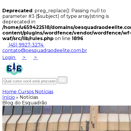
Deprecated
: preg_replace(): Passing null to
parameter #3 ($subject) of type array|string is
deprecated in
/home/u659422518/domains/oesquadraodeelite.com
content/plugins/wordfence/vendor/wordfence/wf
waf/src/lib/rules.php
on line
1896
(45) 9927-3274
contato@oesquadraodeelite.com.br
Login
>
>
Home
Cursos
Notícias
Início
»
Notícias
Blog do Esquadrão