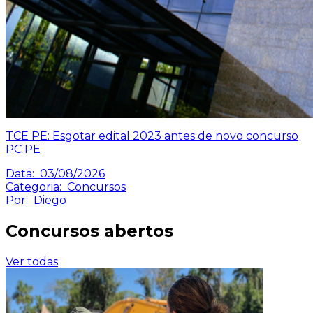
TCE PE: Esgotar edital 2023 antes de novo concurso
PC PE
Data:
03/08/2026
Categoria:
Concursos
Por:
Diego
Concursos abertos
Ver todas