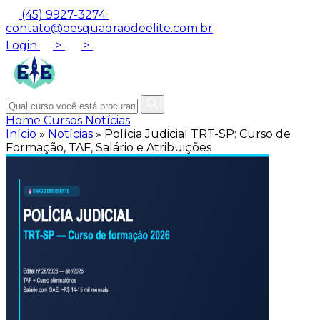
(45) 9927-3274
contato@oesquadraodeelite.com.br
Login
>
>
Home
Cursos
Notícias
Início
»
Notícias
»
Polícia Judicial TRT-SP: Curso de
Formação, TAF, Salário e Atribuições