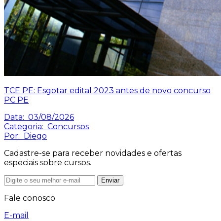
TCE PE: Esgotar edital 2023 antes de novo concurso
PC PE
Data:
03/08/2026
Categoria:
Concursos
Por:
Diego
Cadastre-se para receber novidades e ofertas
especiais sobre cursos.
Enviar
Fale conosco
E-mail