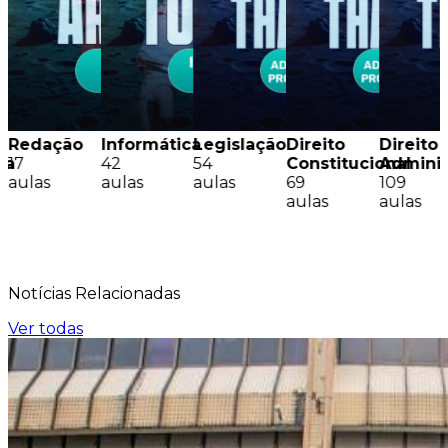
Redação
Informática
Legislação
Direito
Direito
sa
17
42
54
Constitucional
Adminis
aulas
aulas
aulas
69
109
aulas
aulas
Notícias
Relacionadas
Ver todas