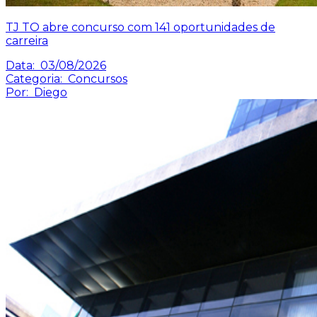
TJ TO abre concurso com 141 oportunidades de
carreira
Data:
03/08/2026
Categoria:
Concursos
Por:
Diego