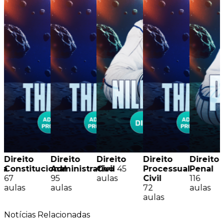
Direito
Direito
Direito
Direito
Direito
sa
Constitucional
Administrativo
Civil
45
Processual
Penal
67
95
aulas
Civil
116
aulas
aulas
72
aulas
aulas
Notícias
Relacionadas