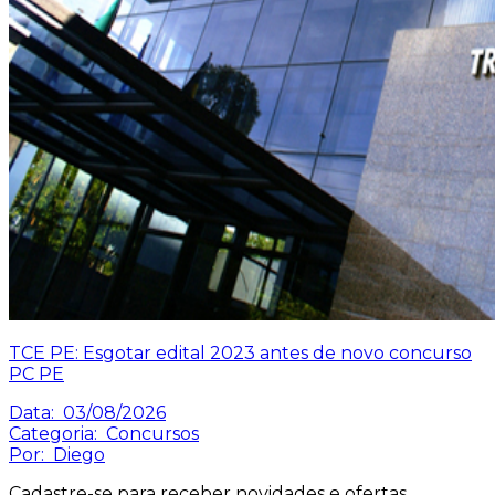
TCE PE: Esgotar edital 2023 antes de novo concurso
PC PE
Data:
03/08/2026
Categoria:
Concursos
Por:
Diego
Cadastre-se para receber novidades e ofertas