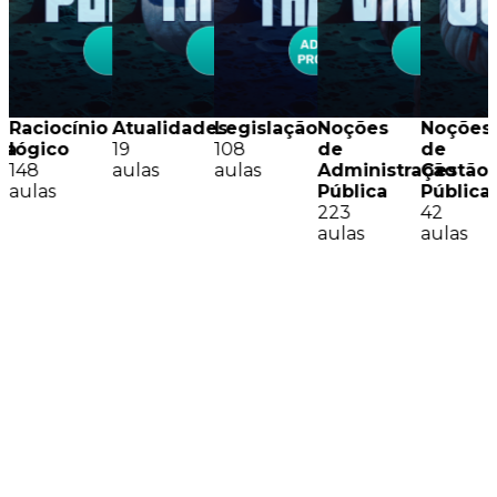
Raciocínio
Atualidades
Legislação
Noções
Noções
sa
lógico
19
108
de
de
148
aulas
aulas
Administração
Gestão
aulas
Pública
Pública
223
42
aulas
aulas