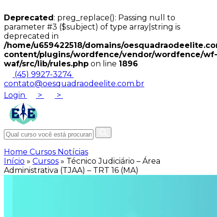
Deprecated
: preg_replace(): Passing null to
parameter #3 ($subject) of type array|string is
deprecated in
/home/u659422518/domains/oesquadraodeelite.com
content/plugins/wordfence/vendor/wordfence/wf
waf/src/lib/rules.php
on line
1896
(45) 9927-3274
contato@oesquadraodeelite.com.br
Login
>
>
Home
Cursos
Notícias
Início
»
Cursos
»
Técnico Judiciário – Área
Administrativa (TJAA) – TRT 16 (MA)