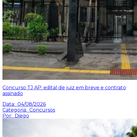
Concurso TJ AP: edital de juiz em breve e contrato
assinado
Data:
04/08/2026
Categoria:
Concursos
Por:
Diego