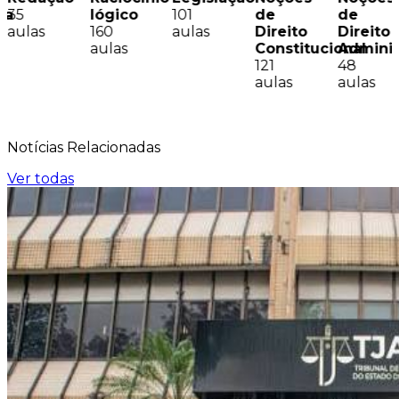
sa
35
lógico
101
de
de
aulas
160
aulas
Direito
Direito
aulas
Constitucional
Adminis
121
48
aulas
aulas
Notícias
Relacionadas
Ver todas