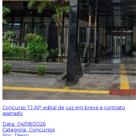
Concurso TJ AP: edital de juiz em breve e contrato
assinado
Data:
04/08/2026
Categoria:
Concursos
Por:
Diego