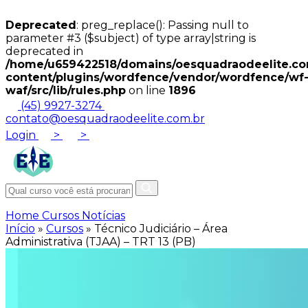
Deprecated
: preg_replace(): Passing null to
parameter #3 ($subject) of type array|string is
deprecated in
/home/u659422518/domains/oesquadraodeelite.com
content/plugins/wordfence/vendor/wordfence/wf
waf/src/lib/rules.php
on line
1896
(45) 9927-3274
contato@oesquadraodeelite.com.br
Login
>
>
Home
Cursos
Notícias
Início
»
Cursos
»
Técnico Judiciário – Área
Administrativa (TJAA) – TRT 13 (PB)