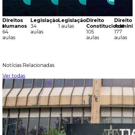
Direitos
Legislação
Legislação
Direito
Direito
sa
Humanos
34
1 aulas
Constitucional
Adminis
64
aulas
105
177
aulas
aulas
aulas
Notícias
Relacionadas
Ver todas