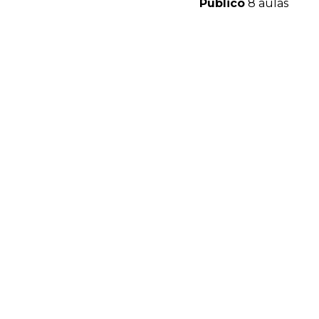
Público
8 aulas