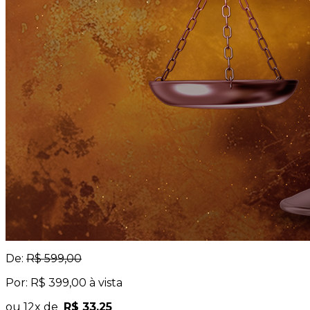
De:
R$ 599,00
Por: R$ 399,00 à vista
ou 12x de
R$ 33,25