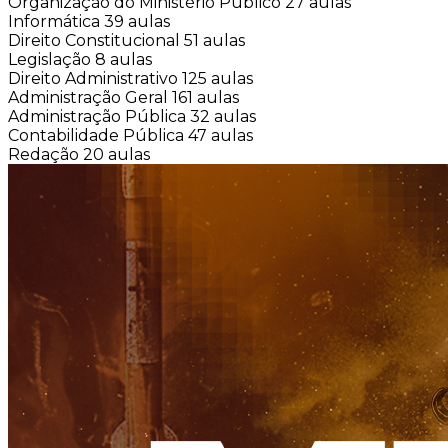
Organização do Ministério Público
27 aulas
Informática
39 aulas
Direito Constitucional
51 aulas
Legislação
8 aulas
Direito Administrativo
125 aulas
Administração Geral
161 aulas
Administração Pública
32 aulas
Contabilidade Pública
47 aulas
Redação
20 aulas