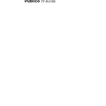
Público
19 aulas