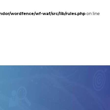
dor/wordfence/wf-waf/src/lib/rules.php
on line