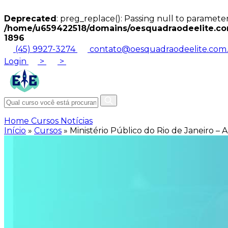
Deprecated
: preg_replace(): Passing null to parameter
/home/u659422518/domains/oesquadraodeelite.com
1896
(45) 9927-3274
contato@oesquadraodeelite.com.
Login
>
>
Home
Cursos
Notícias
Início
»
Cursos
»
Ministério Público do Rio de Janeiro – 