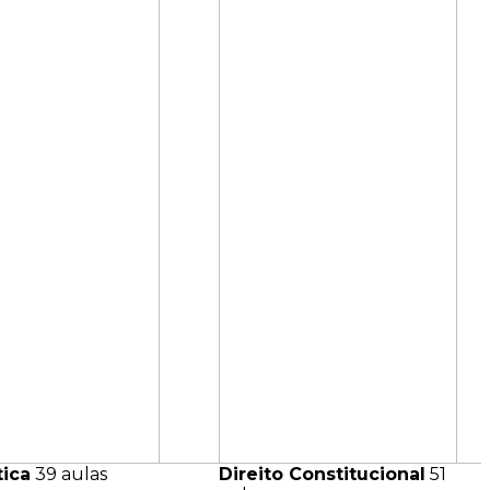
tica
39 aulas
Direito Constitucional
51