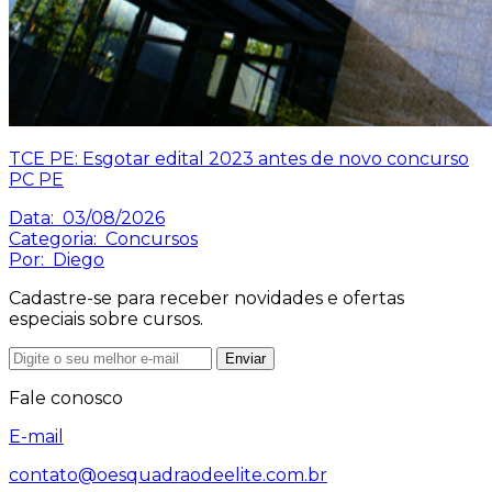
TCE PE: Esgotar edital 2023 antes de novo concurso
PC PE
Data:
03/08/2026
Categoria:
Concursos
Por:
Diego
Cadastre-se para receber novidades e ofertas
especiais sobre cursos.
Enviar
Fale conosco
E-mail
contato@oesquadraodeelite.com.br