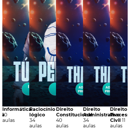
Informática
Raciocínio
Direito
Direito
Direito
sa
10
lógico
Constitucional
Administrativo
Process
aulas
34
40
34
Civil
11
aulas
aulas
aulas
aulas