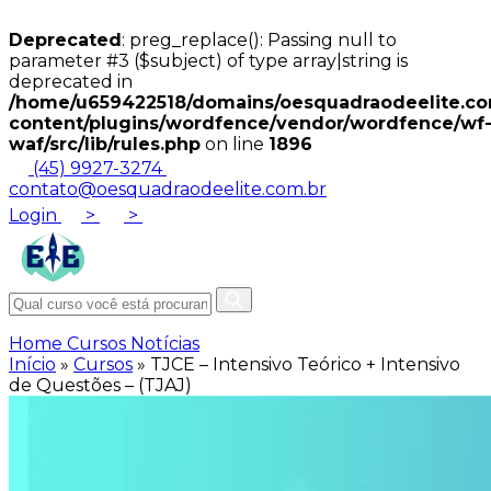
Deprecated
: preg_replace(): Passing null to
parameter #3 ($subject) of type array|string is
deprecated in
/home/u659422518/domains/oesquadraodeelite.com
content/plugins/wordfence/vendor/wordfence/wf
waf/src/lib/rules.php
on line
1896
(45) 9927-3274
contato@oesquadraodeelite.com.br
Login
>
>
Home
Cursos
Notícias
Início
»
Cursos
»
TJCE – Intensivo Teórico + Intensivo
de Questões – (TJAJ)