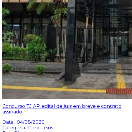
Concurso TJ AP: edital de juiz em breve e contrato
assinado
Data:
04/08/2026
Categoria:
Concursos