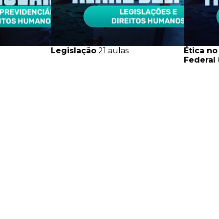
Legislação
21 aulas
Ética no
Federal