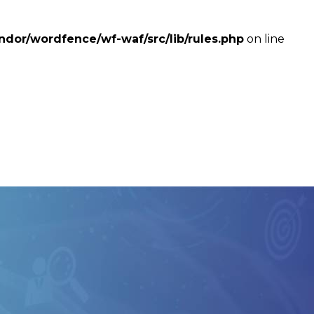
dor/wordfence/wf-waf/src/lib/rules.php
on line