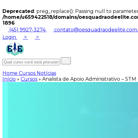
Deprecated
: preg_replace(): Passing null to parameter
/home/u659422518/domains/oesquadraodeelite.com
1896
(45) 9927-3274
contato@oesquadraodeelite.com.
Login
>
>
Home
Cursos
Notícias
Início
»
Cursos
»
Analista de Apoio Administrativo – STM 