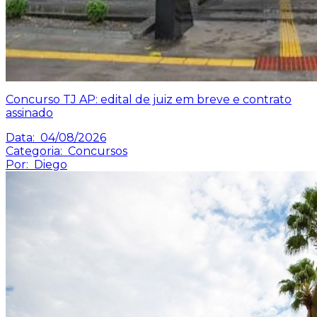
Concurso TJ AP: edital de juiz em breve e contrato
assinado
Data:
04/08/2026
Categoria:
Concursos
Por:
Diego