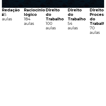
Redação
Raciocínio
Direito
Direito
Direito
sa
35
lógico
do
do
Process
aulas
184
Trabalho
Trabalho
do
aulas
100
54
Trabalh
aulas
aulas
70
aulas