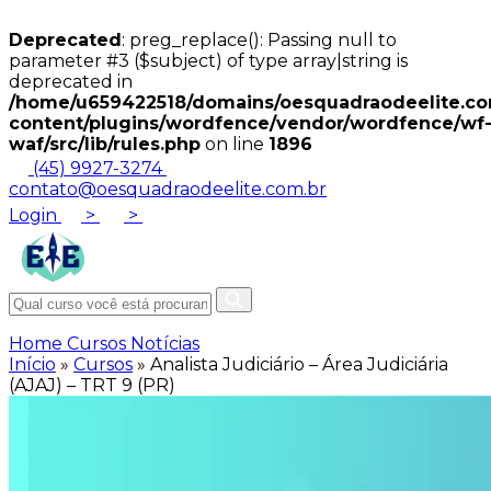
Deprecated
: preg_replace(): Passing null to
parameter #3 ($subject) of type array|string is
deprecated in
/home/u659422518/domains/oesquadraodeelite.com
content/plugins/wordfence/vendor/wordfence/wf
waf/src/lib/rules.php
on line
1896
(45) 9927-3274
contato@oesquadraodeelite.com.br
Login
>
>
Home
Cursos
Notícias
Início
»
Cursos
»
Analista Judiciário – Área Judiciária
(AJAJ) – TRT 9 (PR)