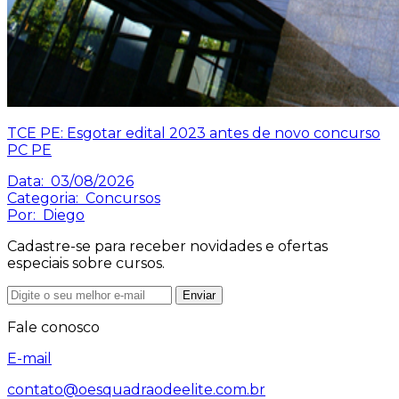
TCE PE: Esgotar edital 2023 antes de novo concurso
PC PE
Data:
03/08/2026
Categoria:
Concursos
Por:
Diego
Cadastre-se para receber novidades e ofertas
especiais sobre cursos.
Enviar
Fale conosco
E-mail
contato@oesquadraodeelite.com.br