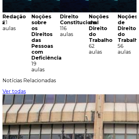
Redação
Noções
Direito
Noções
Noções
sa
21
sobre
Constitucional
de
de
aulas
os
116
Direito
Direito
Direitos
aulas
do
do
das
Trabalho
Trabalh
Pessoas
62
56
com
aulas
aulas
Deficiência
19
aulas
Notícias
Relacionadas
Ver todas