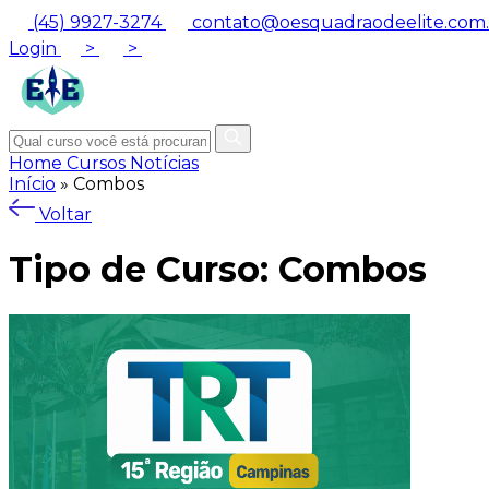
(45) 9927-3274
contato@oesquadraodeelite.com.
Login
>
>
Home
Cursos
Notícias
Início
»
Combos
Voltar
Tipo de Curso:
Combos