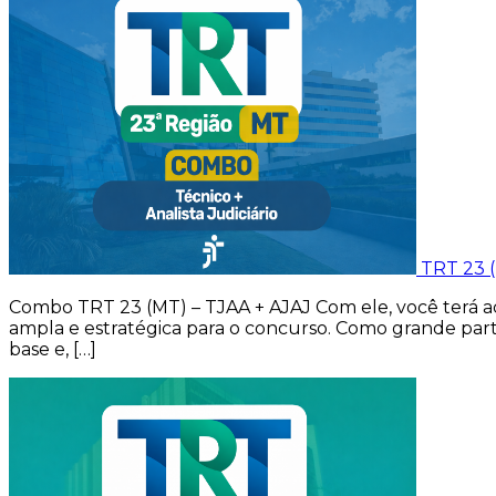
TRT 23 (
Combo TRT 23 (MT) – TJAA + AJAJ Com ele, você terá ace
ampla e estratégica para o concurso. Como grande part
base e, […]