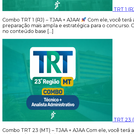
TRT 1 (R
Combo TRT 1 (RJ) – TJAA + AJAA!
Com ele, você terá 
preparação mais ampla e estratégica para o concurso. 
no conteúdo base […]
TRT 23 
Combo TRT 23 (MT) – TJAA + AJAA Com ele, você terá ac