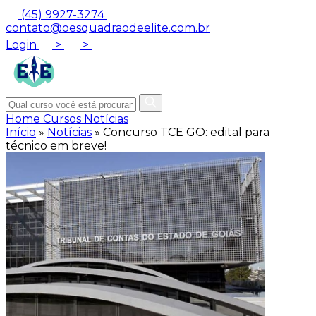
(45) 9927-3274
contato@oesquadraodeelite.com.br
Login
>
>
Home
Cursos
Notícias
Início
»
Notícias
»
Concurso TCE GO: edital para
técnico em breve!