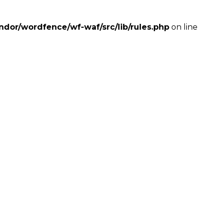
dor/wordfence/wf-waf/src/lib/rules.php
on line