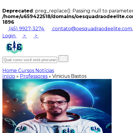
Deprecated
: preg_replace(): Passing null to parameter
/home/u659422518/domains/oesquadraodeelite.com
1896
(45) 9927-3274
contato@oesquadraodeelite.com.
Login
>
>
Home
Cursos
Notícias
Início
»
Professores
»
Vinicius Bastos