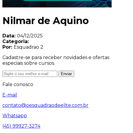
Nilmar de Aquino
Data:
04/12/2025
Categoria:
Por:
Esquadrao 2
Cadastre-se para receber novidades e ofertas
especiais sobre cursos.
Enviar
Fale conosco
E-mail
contato@oesquadraodeelite.com.br
Whatsapp
(45) 99927-3274