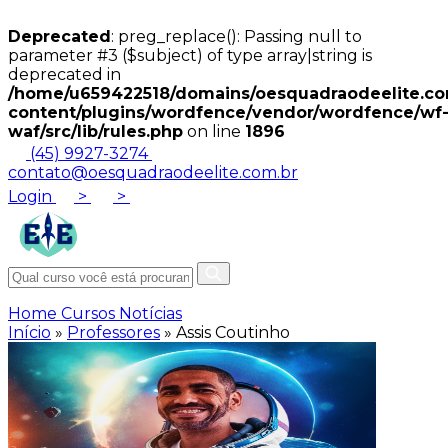
Deprecated
: preg_replace(): Passing null to
parameter #3 ($subject) of type array|string is
deprecated in
/home/u659422518/domains/oesquadraodeelite.com
content/plugins/wordfence/vendor/wordfence/wf
waf/src/lib/rules.php
on line
1896
(45) 9927-3274
contato@oesquadraodeelite.com.br
Login
>
>
Home
Cursos
Notícias
Início
»
Professores
»
Assis Coutinho