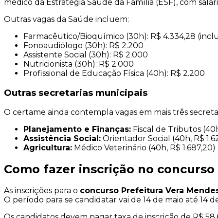
médico da Estratégia Saúde da Família (ESF), com salár
Outras vagas da Saúde incluem:
Farmacêutico/Bioquímico (30h): R$ 4.334,28 (incl
Fonoaudiólogo (30h): R$ 2.200
Assistente Social (30h): R$ 2.000
Nutricionista (30h): R$ 2.000
Profissional de Educação Física (40h): R$ 2.200
Outras secretarias municipais
O certame ainda contempla vagas em mais três secretar
Planejamento e Finanças:
Fiscal de Tributos (40
Assistência Social:
Orientador Social (40h, R$ 1.6
Agricultura:
Médico Veterinário (40h, R$ 1.687,20)
Como fazer inscrição no concurso
As inscrições para o
concurso Prefeitura Vera Mende
O período para se candidatar vai de 14 de maio até 14 d
Os candidatos devem pagar taxa de inscrição de R$ 58,6