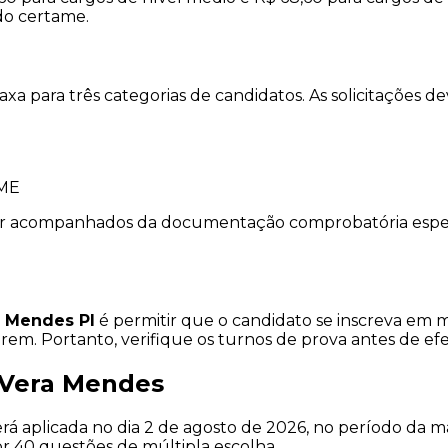
do certame.
xa para três categorias de candidatos. As solicitações dev
OME
vir acompanhados da documentação comprobatória especif
a Mendes PI
é permitir que o candidato se inscreva em m
irem. Portanto, verifique os turnos de prova antes de ef
 Vera Mendes
rá aplicada no dia 2 de agosto de 2026, no período da 
por 40 questões de múltipla escolha.