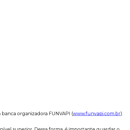
da banca organizadora FUNVAPI (
www.funvapi.com.br
).
nível superior. Dessa forma, é importante guardar o