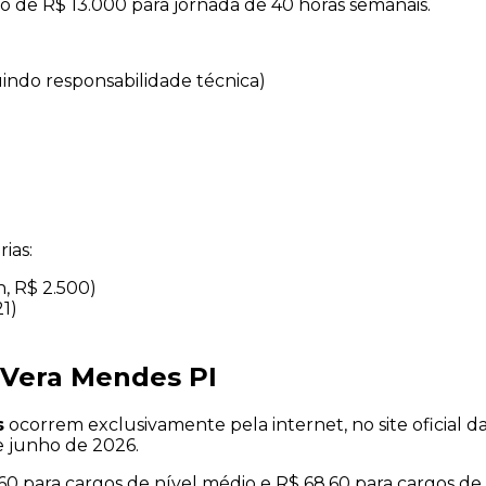
io de R$ 13.000 para jornada de 40 horas semanais.
uindo responsabilidade técnica)
ias:
h, R$ 2.500)
21)
 Vera Mendes PI
s
ocorrem exclusivamente pela internet, no site oficial 
e junho de 2026.
0 para cargos de nível médio e R$ 68,60 para cargos de 