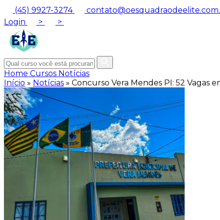
(45) 9927-3274
contato@oesquadraodeelite.com.
Login
>
>
Home
Cursos
Notícias
Início
»
Notícias
»
Concurso Vera Mendes PI: 52 Vagas 