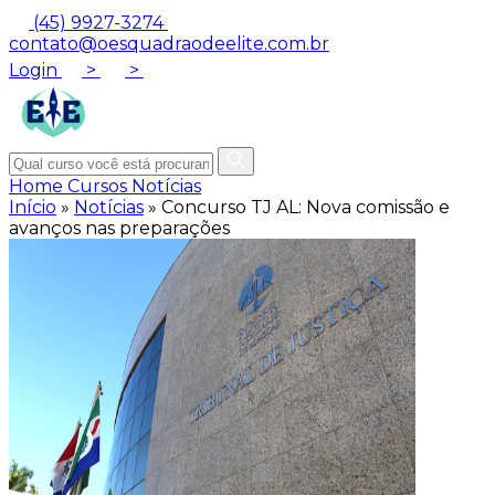
(45) 9927-3274
contato@oesquadraodeelite.com.br
Login
>
>
Home
Cursos
Notícias
Início
»
Notícias
»
Concurso TJ AL: Nova comissão e
avanços nas preparações