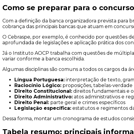
Como se preparar para o concurs
Com a definição da banca organizadora prevista para br
cobrança das principais bancas que atuam em concurso
O Cebraspe, por exemplo, é conhecido por questões de 
aprofundada de legislações e aplicação prática dos co
Já o Instituto AOCP trabalha com questões de múltipla
variar conforme a banca escolhida.
Algumas disciplinas são comuns a todos os cargos da á
Língua Portuguesa:
interpretação de texto, gra
Raciocínio Lógico:
proposições, tabelas-verdade
Direito Constitucional:
direitos fundamentais e 
Direito Administrativo:
atos administrativos e reg
Direito Penal:
parte geral e crimes específicos
Legislação específica:
estatutos e regimentos d
Dessa forma, montar um cronograma de estudos consist
Tabela resumo: principais inform