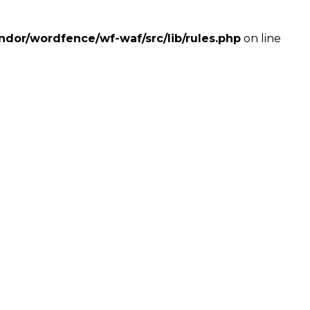
dor/wordfence/wf-waf/src/lib/rules.php
on line