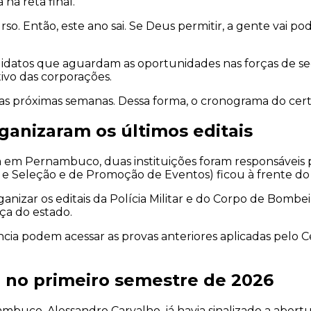
na reta final.
o. Então, este ano sai. Se Deus permitir, a gente vai po
ndidatos que aguardam as oportunidades nas forças de 
ivo das corporações.
s próximas semanas. Dessa forma, o cronograma do cert
rganizaram os últimos editais
 em Pernambuco, duas instituições foram responsáveis p
o e Seleção e de Promoção de Eventos) ficou à frente d
ganizar os editais da Polícia Militar e do Corpo de Bombe
ça do estado.
a podem acessar as provas anteriores aplicadas pelo Ceb
i no primeiro semestre de 2026
ambuco, Alessandro Carvalho, já havia sinalizado a abert