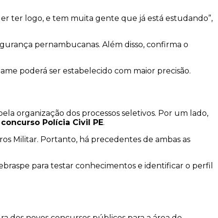
der ter logo, e tem muita gente que já está estudando”,
segurança pernambucanas. Além disso, confirma o
ame poderá ser estabelecido com maior precisão.
ela organização dos processos seletivos. Por um lado,
o
concurso Polícia Civil PE
.
iros Militar. Portanto, há precedentes de ambas as
raspe para testar conhecimentos e identificar o perfil
ura dos novos concursos públicos para a área de