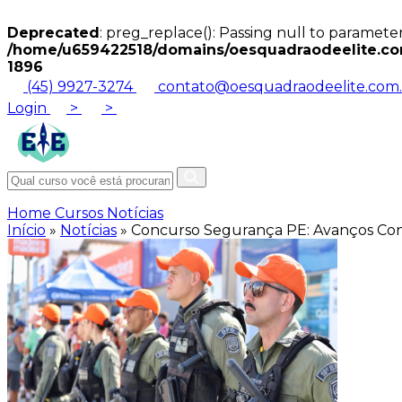
Deprecated
: preg_replace(): Passing null to parameter
/home/u659422518/domains/oesquadraodeelite.com
1896
(45) 9927-3274
contato@oesquadraodeelite.com.
Login
>
>
Home
Cursos
Notícias
Início
»
Notícias
»
Concurso Segurança PE: Avanços Con