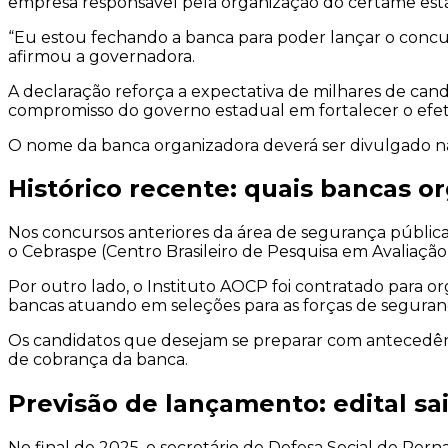
empresa responsável pela organização do certame está 
“Eu estou fechando a banca para poder lançar o concurs
afirmou a governadora.
A declaração reforça a expectativa de milhares de ca
compromisso do governo estadual em fortalecer o efet
O nome da banca organizadora deverá ser divulgado na
Histórico recente: quais bancas o
Nos concursos anteriores da área de segurança pública
o Cebraspe (Centro Brasileiro de Pesquisa em Avaliaçã
Por outro lado, o Instituto AOCP foi contratado para or
bancas atuando em seleções para as forças de seguran
Os candidatos que desejam se preparar com antecedênci
de cobrança da banca.
Previsão de lançamento: edital sa
No final de 2025, o secretário de Defesa Social de Pern