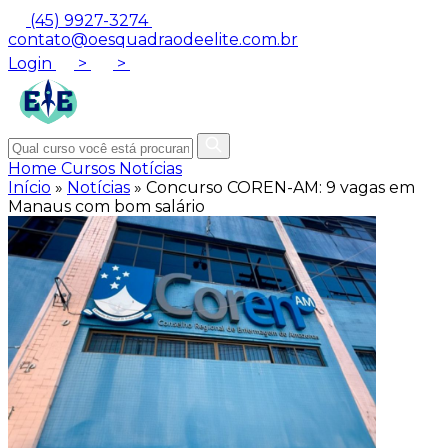
(45) 9927-3274
contato@oesquadraodeelite.com.br
Login
>
>
Home
Cursos
Notícias
Início
»
Notícias
»
Concurso COREN-AM: 9 vagas em
Manaus com bom salário