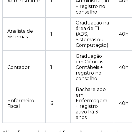
Administrador
1
Administração
40h
+ registro no
conselho
Graduação na
área de TI
Analista de
1
(ADS,
40h
Sistemas
Sistemas ou
Computação)
Graduação
em Ciências
Contador
1
Contábeis +
40h
registro no
conselho
Bacharelado
em
Enfermeiro
Enfermagem
6
40h
Fiscal
+ registro
ativo há 3
anos